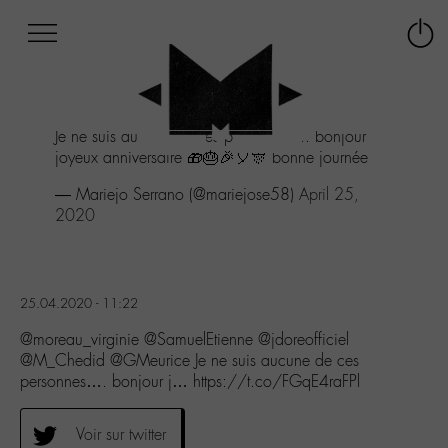
Afficher
Panneau de gestion des cookies
Labo
Connex
-
le
M-
menu
Aller
Je ne suis aucune de ces personnes.... bonjour
au
joyeux anniversaire 🎁🎂🎉🎈🎊 bonne journée
menu
Aller
— Mariejo Serrano (@mariejose58)
April 25,
au
2020
contenu
Aller
à
la
25.04.2020 - 11:22
recherche
@moreau_virginie @SamuelEtienne @jdoreofficiel
@M_Chedid @GMeurice Je ne suis aucune de ces
personnes…. bonjour j… https://t.co/FGqE4raFPl
Voir sur twitter