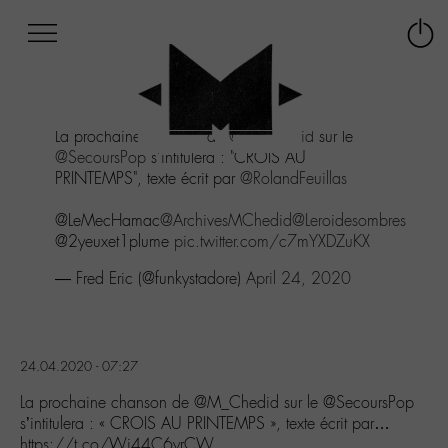
Afficher
Panneau de gestion des cookies
Labo
Connex
-
le
M-
menu
Aller
La prochaine chanson de
@M_Chedid
sur le
au
@SecoursPop
s'intitulera : "CROIS AU
menu
PRINTEMPS", texte écrit par
@RolandFeuillas
Aller
au
@LeMecHamac
@ArchivesMChedid
@Leroidesombres
contenu
@2yeuxet1plume
pic.twitter.com/c7mYXDZuKX
Aller
à
— Fred Eric (@funkystadore)
April 24, 2020
la
recherche
24.04.2020 - 07:27
La prochaine chanson de @M_Chedid sur le @SecoursPop
s’intitulera : « CROIS AU PRINTEMPS », texte écrit par…
https://t.co/Wi44C6yrCW