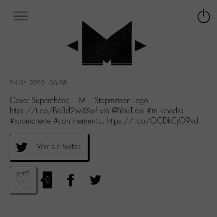
Afficher
Panneau de gestion des cookies
Labo
Connex
-
le
M-
menu
Aller
au
menu
24.04.2020 - 06:58
Aller
au
Cover Superchérie – M – Stopmotion Lego
contenu
https://t.co/Be3d2w4Xwf via @YouTube #m_chedid
Aller
#supercherie #confinement… https://t.co/OCDkCjO9vd
à
la
Voir sur twitter
recherche
0