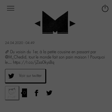
Afficher
Panneau de gestion des cookies
Labo
Connex
-
le
M-
menu
Aller
au
menu
24.04.2020 - 04:49
Aller
au
🥖 Du voisin du 1er, à la petite cousine en passant par
contenu
@M_Chedid, tout le monde fait son pain maison ! Pourquoi
Aller
le… https://t.co/jZsa0kysBq
à
la
Voir sur twitter
recherche
0