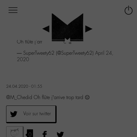
Afficher
Panneau de gestion des cookies
Labo
Connex
-
le
M-
menu
Aller
Oh flûte j'arrive trop tard 😑
au
menu
— SuperTweety62 (@SuperTweety62)
April 24,
Aller
2020
au
contenu
Aller
à
24.04.2020 - 01:55
la
recherche
@M_Chedid Oh flûte j’arrive trop tard 😑
Voir sur twitter
0