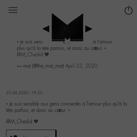
Afficher
Panneau de gestion des cookies
Labo
Connex
-
le
M-
menu
Aller
« Je suis sensible aux gens connectés à l’amour
au
plus qu’à la tête parfois, et donc au cœur. »
menu
@M_Chedid
💙
Aller
au
— mat (@the_mat_mat)
April 23, 2020
contenu
Aller
à
la
23.04.2020 - 19:55
recherche
« Je suis sensible aux gens connectés à l’amour plus qu’à la
tête parfois, et donc au cœur. »
@M_Chedid 💙