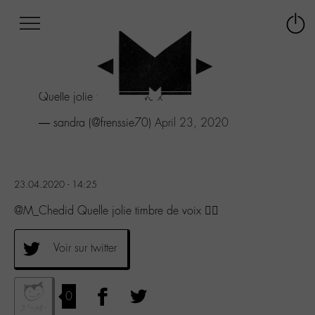
Afficher
Panneau de gestion des cookies
Labo
Connex
-
le
M-
menu
Aller
Quelle jolie timbre de voix 👍🏻
au
menu
— sandra (@frenssie70)
April 23, 2020
Aller
au
contenu
Aller
23.04.2020 - 14:25
à
la
@M_Chedid Quelle jolie timbre de voix 👍🏻
recherche
Voir sur twitter
0