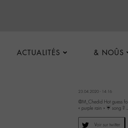
ACTUALITÉS
& NOÛS
23.04.2020 - 14:16
@M_Chedid Hot guess for
« purple rain » ☔️ song ?
Voir sur twitter