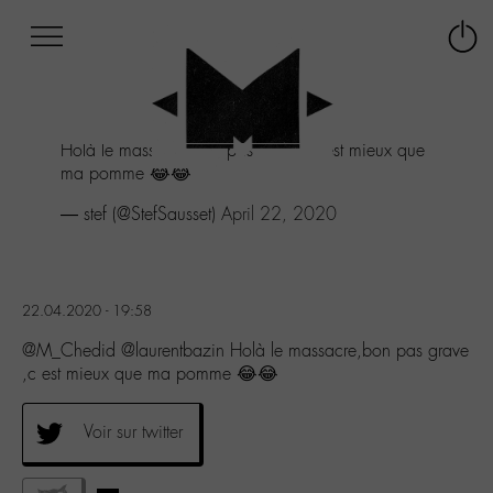
Afficher
Panneau de gestion des cookies
Labo
Connex
-
le
M-
menu
Aller
Holà le massacre,bon pas grave ,c est mieux que
au
ma pomme 😂😂
menu
Aller
— stef (@StefSausset)
April 22, 2020
au
contenu
Aller
à
22.04.2020 - 19:58
la
recherche
@M_Chedid @laurentbazin Holà le massacre,bon pas grave
,c est mieux que ma pomme 😂😂
Voir sur twitter