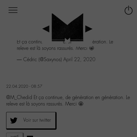
Afficher
Panneau de gestion des cookies
Labo
Connex
-
le
M-
menu
Aller
Et ça continue, de génération en génération. Le
au
releve est là soyons rassurés. Merci 🤩
menu
Aller
— Cédric (@Saxynos)
April 22, 2020
au
contenu
Aller
à
22.04.2020 - 08:57
la
recherche
@M_Chedid Et ça continue, de génération en génération. Le
releve est là soyons rassurés. Merci 🤩
Voir sur twitter