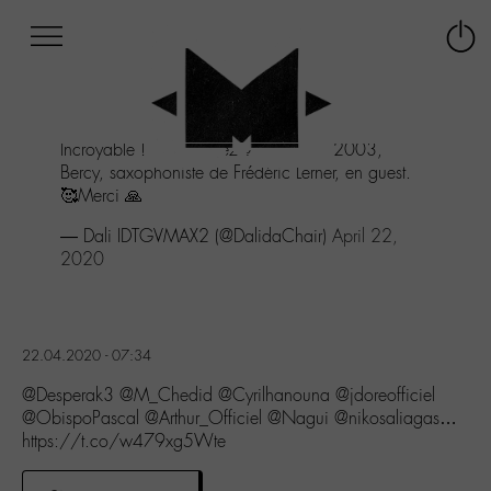
Afficher
Panneau de gestion des cookies
Labo
Connex
-
le
M-
menu
Aller
Incroyable ! Vous y étiez ? C’était en 2003,
au
Bercy, saxophoniste de Frédéric Lerner, en guest.
menu
🥰Merci 🙏
Aller
au
— Dali IDTGVMAX2 (@DalidaChair)
April 22,
contenu
2020
Aller
à
la
recherche
22.04.2020 - 07:34
@Desperak3 @M_Chedid @Cyrilhanouna @jdoreofficiel
@ObispoPascal @Arthur_Officiel @Nagui @nikosaliagas…
https://t.co/w479xg5Wte