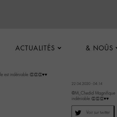
ACTUALITÉS
& NOÛS
lle est indéniable 👏👏👏♥️♥️
22.04.2020 - 04:14
@M_Chedid Magnifique !! P
indéniable 👏👏👏♥️♥️
Voir sur twitter