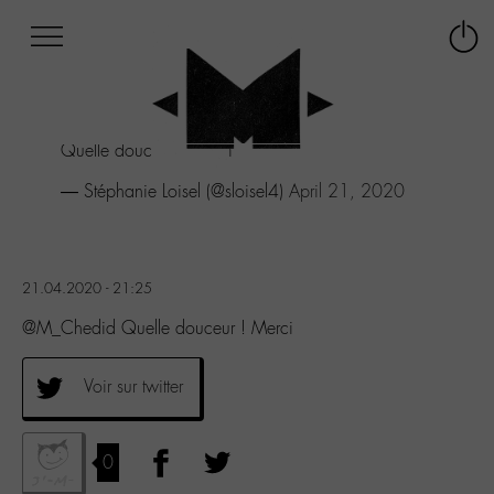
Afficher
Panneau de gestion des cookies
Labo
Connex
-
le
M-
menu
Aller
Quelle douceur ! Merci
au
menu
— Stéphanie Loisel (@sloisel4)
April 21, 2020
Aller
au
contenu
Aller
21.04.2020 - 21:25
à
la
@M_Chedid Quelle douceur ! Merci
recherche
Voir sur twitter
0