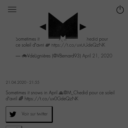
Afficher
Panneau de gestion des cookies
Labo
Connex
-
le
M-
menu
Aller
Sometimes it snows in April 🙏
@M_Chedid
pour
au
ce soleil d’avril 🌈
https://t.co/ux0GdeQzNK
menu
Aller
— 🚲VdeLignières (@VBernard93)
April 21, 2020
au
contenu
Aller
à
la
21.04.2020 - 21:55
recherche
Sometimes it snows in April 🙏@M_Chedid pour ce soleil
d’avril 🌈 https://t.co/ux0GdeQzNK
Voir sur twitter