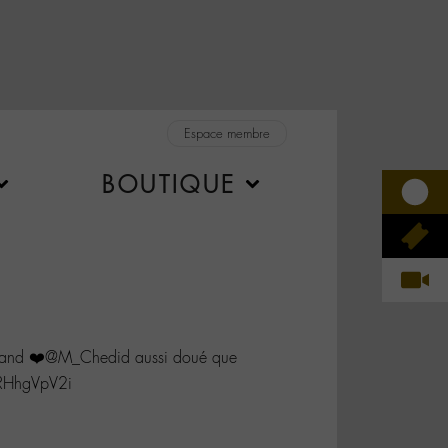
Espace membre
BOUTIQUE
 grand ❤️@M_Chedid aussi doué que
8RHhgVpV2i