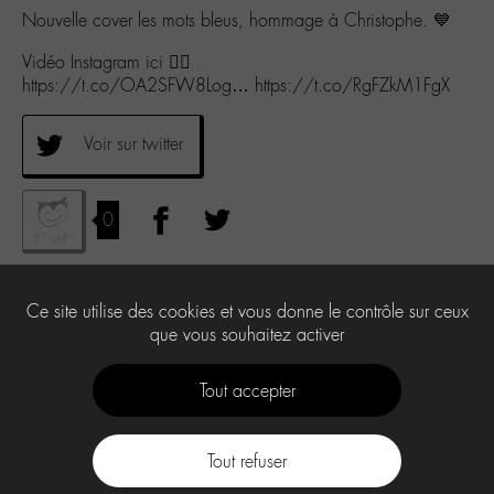
Nouvelle cover les mots bleus, hommage à Christophe. 💙
Vidéo Instagram ici 👇🏻
https://t.co/OA2SFW8Log… https://t.co/RgFZkM1FgX
Voir sur twitter
0
Ce site utilise des cookies et vous donne le contrôle sur ceux
que vous souhaitez activer
Tout accepter
Tout refuser