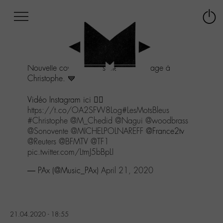
Afficher
Panneau de gestion des cookies
Labo
Connex
-
le
M-
menu
Aller
Nouvelle cover les mots bleus, hommage à
au
Christophe. 💙
menu
Aller
Vidéo Instagram ici 👇🏻
au
https://t.co/OA2SFW8Log
#LesMotsBleus
contenu
#Christophe
@M_Chedid
@Nagui
@woodbrass
Aller
@Sonovente
@MICHELPOLNAREFF
@France2tv
à
@Reuters
@BFMTV
@TF1
la
pic.twitter.com/LtmJ5bBpLI
recherche
— PAx (@Music_PAx)
April 21, 2020
21.04.2020 - 18:55