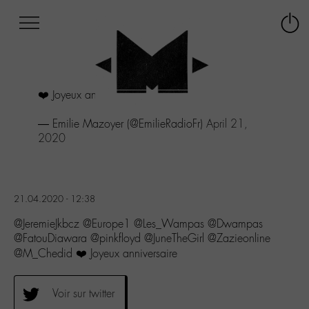
Afficher
Panneau de gestion des cookies
Labo
Connex
-
le
M-
menu
Aller
❤️ Joyeux anniversaire
au
menu
— Emilie Mazoyer (@EmilieRadioFr)
April 21,
Aller
2020
au
contenu
Aller
à
la
21.04.2020 - 12:38
recherche
@JeremieJkbcz @Europe1 @Les_Wampas @Dwampas
@FatouDiawara @pinkfloyd @JuneTheGirl @Zazieonline
@M_Chedid ❤️ Joyeux anniversaire
Voir sur twitter