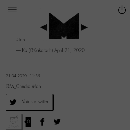
Afficher
Panneau de gestion des cookies
Labo
Connex
-
le
M-
menu
Aller
#fan
au
menu
— Ka (@Kakafaith)
April 21, 2020
Aller
au
contenu
Aller
21.04.2020 - 11:35
à
la
@M_Chedid #fan
recherche
Voir sur twitter
0