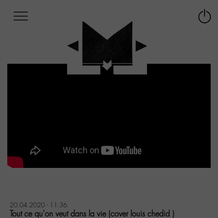
Afficher
Panneau de gestion des cookies
Labo
Connex
-
le
M-
menu
Aller
au
menu
Aller
au
contenu
Aller
à
la
recherche
20.04.2020 - 11:36
Tout ce qu'on veut dans la vie (cover louis chedid )