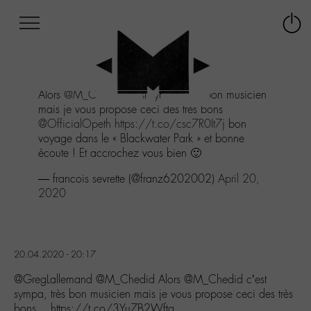
Afficher
Panneau de gestion des cookies
Labo
Connex
-
le
M-
menu
Aller
Alors
@M_Chedid
c’est sympa, très bon musicien
au
mais je vous propose ceci des très bons
menu
@OfficialOpeth
https://t.co/csc7R0It7j
bon
Aller
voyage dans le « Blackwater Park » et bonne
au
écoute ! Et accrochez vous bien 🙂
contenu
Aller
— francois sevrette (@franz6202002)
April 20,
à
2020
la
recherche
20.04.2020 - 20:17
@GregLallemand @M_Chedid Alors @M_Chedid c’est
sympa, très bon musicien mais je vous propose ceci des très
bons… https://t.co/3Yu7B2Wftg