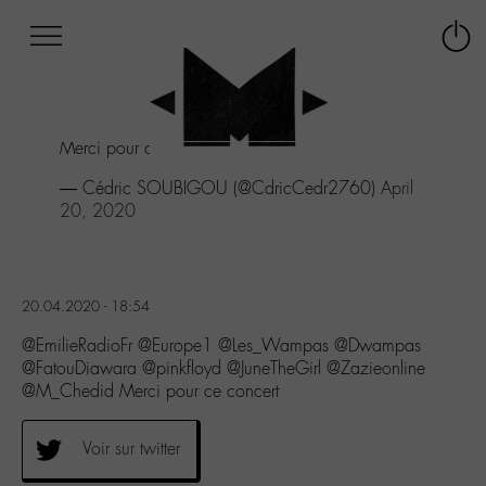
Afficher
Panneau de gestion des cookies
Labo
Connex
-
le
M-
menu
Aller
Merci pour ce concert
au
menu
— Cédric SOUBIGOU (@CdricCedr2760)
April
Aller
20, 2020
au
contenu
Aller
à
20.04.2020 - 18:54
la
recherche
@EmilieRadioFr @Europe1 @Les_Wampas @Dwampas
@FatouDiawara @pinkfloyd @JuneTheGirl @Zazieonline
@M_Chedid Merci pour ce concert
Voir sur twitter