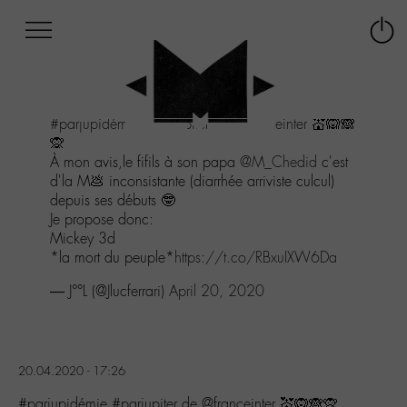
Afficher
Panneau de gestion des cookies
Labo
Connex
-
le
M-
menu
Aller
#parjupidémie
#parjupiter
de
@franceinter
💒🙉🙈
au
🙊
menu
À mon avis,le fifils à son papa
@M_Chedid
c'est
Aller
d'la M💩 inconsistante (diarrhée arriviste culcul)
au
depuis ses débuts 🤓
contenu
Je propose donc:
Aller
Mickey 3d
à
*la mort du peuple*
https://t.co/RBxuIXW6Da
la
recherche
— J°°L (@Jlucferrari)
April 20, 2020
20.04.2020 - 17:26
#parjupidémie #parjupiter de @franceinter 💒🙉🙈🙊