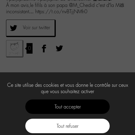
À mon avis,le fifils à son papa @M_Chedid c’est d’la M💩
inconsistant… https://t.co/nvBTjjNMh0
Voir sur twitter
0
Ce site utilise des cookies et vous donne le contrôle sur ceux
que vous souhaitez activer
Tout accepter
Tout refuser