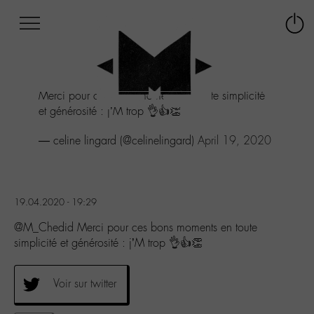
Afficher
Panneau de gestion des cookies
Labo
Connex
-
le
M-
menu
Aller
Merci pour ces bons moments en toute simplicité
au
et générosité : j’M trop 👌👍👏
menu
Aller
— celine lingard (@celinelingard)
April 19, 2020
au
contenu
Aller
à
la
19.04.2020 - 19:29
recherche
@M_Chedid Merci pour ces bons moments en toute
simplicité et générosité : j’M trop 👌👍👏
Voir sur twitter