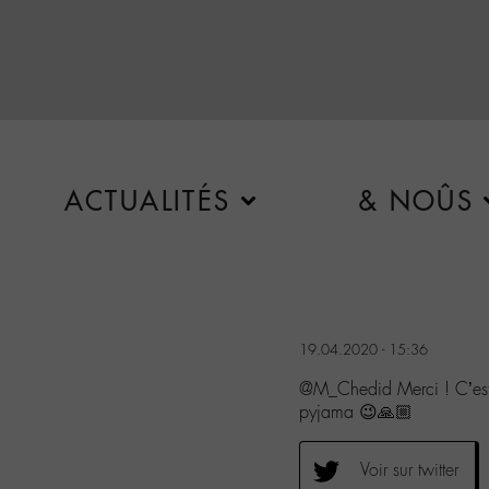
ACTUALITÉS
& NOÛS
19.04.2020 - 15:36
@M_Chedid Merci ! C’est t
pyjama 😉🙏🏼
Voir sur twitter