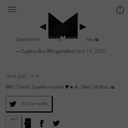
Afficher
Panneau de gestion des cookies
Labo
Connex
-
le
M-
menu
Aller
Superbe moment 🧡☀️🎶, Merci Mathieu 🙏
au
menu
— Eugénie Bny (@EugenieBny)
April 19, 2020
Aller
au
contenu
Aller
à
19.04.2020 - 15:39
la
@M_Chedid Superbe moment 🧡☀️🎶, Merci Mathieu 🙏
recherche
Voir sur twitter
0