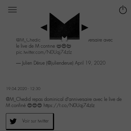
Afficher
Panneau de gestion des cookies
Labo
Connex
-
le
M-
menu
Aller
@M_Chedid
repas dominical d'anniversaire avec
au
le live de M confiné 😍😍😍
menu
pic.twitter.com/N0Uqj74zIz
Aller
au
— Julien Dérue (@julienderue)
April 19, 2020
contenu
Aller
à
la
19.04.2020 - 12:30
recherche
@M_Chedid repas dominical d’anniversaire avec le live de
M confiné 😍😍😍 https://t.co/N0Uqj74zIz
Voir sur twitter