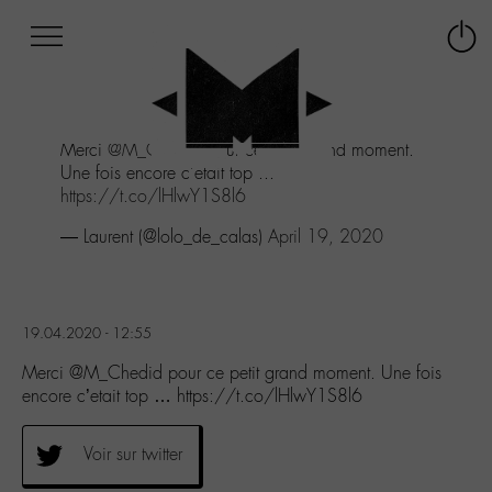
Afficher
Panneau de gestion des cookies
Labo
Connex
-
le
M-
menu
Aller
Merci
@M_Chedid
pour ce petit grand moment.
au
Une fois encore c'etait top ...
menu
https://t.co/lHlwY1S8l6
Aller
au
— Laurent (@lolo_de_calas)
April 19, 2020
contenu
Aller
à
la
19.04.2020 - 12:55
recherche
Merci @M_Chedid pour ce petit grand moment. Une fois
encore c’etait top … https://t.co/lHlwY1S8l6
Voir sur twitter