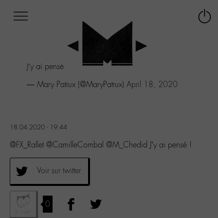
Afficher
Panneau de gestion des cookies
Labo
Connex
-
le
M-
menu
Aller
J’y ai pensé !
au
menu
— Mary Patrux (@MaryPatrux)
April 18, 2020
Aller
au
contenu
Aller
18.04.2020 - 19:44
à
la
@FX_Rallet @CamilleCombal @M_Chedid J’y ai pensé !
recherche
Voir sur twitter
0