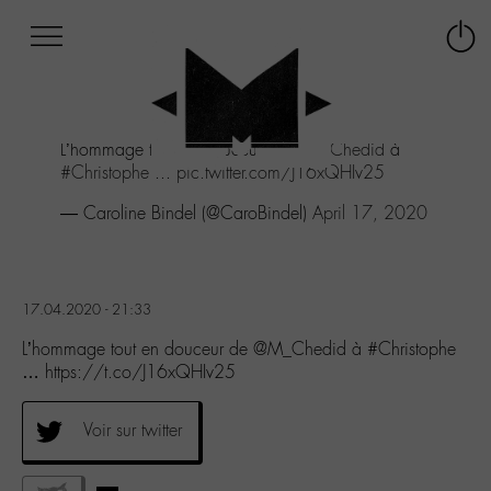
Afficher
Panneau de gestion des cookies
Labo
Connex
-
le
M-
menu
Aller
L’hommage tout en douceur de
@M_Chedid
à
au
#Christophe
...
pic.twitter.com/J16xQHIv25
menu
Aller
— Caroline Bindel (@CaroBindel)
April 17, 2020
au
contenu
Aller
à
17.04.2020 - 21:33
la
recherche
L’hommage tout en douceur de @M_Chedid à #Christophe
… https://t.co/J16xQHIv25
Voir sur twitter