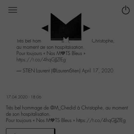
Afficher
Panneau de gestion des cookies
Labo
Connex
-
le
M-
menu
Aller
Très bel hommage de
@M_Chedid
à Christophe,
au
au moment de son hospitalisation.
menu
Pour toujours « Nos M💙TS Bleus »
Aller
https://t.co/4hqGJJZfEg
au
contenu
— STIEN Laurent (@LaurentStien)
April 17, 2020
Aller
à
la
recherche
17.04.2020 - 18:06
Très bel hommage de @M_Chedid à Christophe, au moment
de son hospitalisation.
Pour toujours « Nos M💙TS Bleus » https://t.co/4hqGJJZfEg