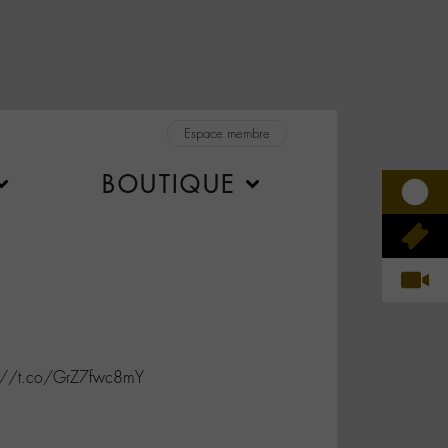
Espace membre
BOUTIQUE
s://t.co/GrZ7fwc8mY