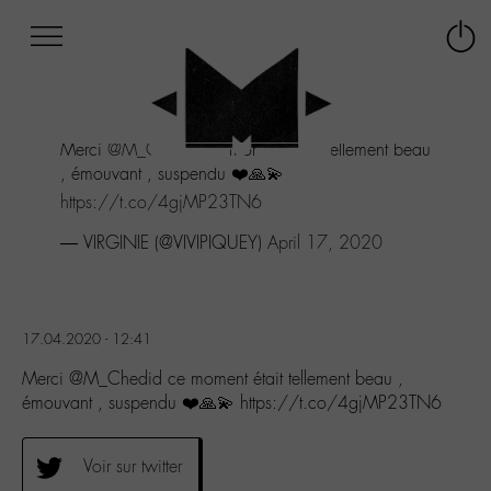
Afficher
Panneau de gestion des cookies
Labo
Connex
-
le
M-
menu
Aller
Merci
@M_Chedid
ce moment était tellement beau
au
, émouvant , suspendu ❤️🙏💫
menu
Aller
https://t.co/4gjMP23TN6
au
— VIRGINIE (@VIVIPIQUEY)
April 17, 2020
contenu
Aller
à
la
recherche
17.04.2020 - 12:41
Merci @M_Chedid ce moment était tellement beau ,
émouvant , suspendu ❤️🙏💫 https://t.co/4gjMP23TN6
Voir sur twitter