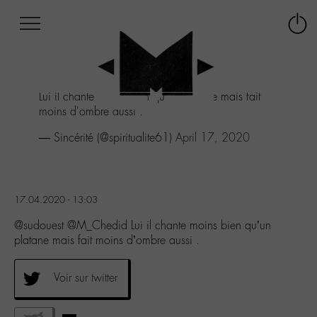
Afficher
Panneau de gestion des cookies
Labo
Connex
-
le
M-
menu
Aller
Lui il chante moins bien qu'un platane mais fait
au
moins d'ombre aussi .
menu
Aller
— Sincérité (@spiritualite61)
April 17, 2020
au
contenu
Aller
à
17.04.2020 - 13:03
la
recherche
@sudouest @M_Chedid Lui il chante moins bien qu’un
platane mais fait moins d’ombre aussi .
Voir sur twitter