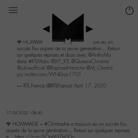
Afficher
Panneau de gestion des cookies
Labo
Connex
-
le
M-
menu
Aller
🌹 HOMMAGE -
#Christophe
a toujours eu un
au
succès fou auprès de la jeune génération... Retour
menu
sur quelques reprises et duos avec
@AnthoMa
Aller
dans
#RTLMatin
@LVT_RTL
@QueensChristine
au
@jdoreofficiel
@RaphaelHaroche
@M_Chedid
contenu
pic.twitter.com/WNEbyn17GT
Aller
à
— RTL France (@RTLFrance)
April 17, 2020
la
recherche
17.04.2020 - 08:40
🌹 HOMMAGE – #Christophe a toujours eu un succès fou
auprès de la jeune génération… Retour sur quelques reprises
e… https://t.co/EOgM37e0Gu