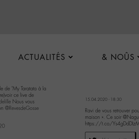
ACTUALITÉS
& NOÛS
de de "My Taratata à la
e)voir ce live de
15.04.2020 - 18:30
elille
Nous vous
ion
@RevesdeGosse
Ravi de vous retrouver po
maison ». Ce soir @Nagui
https://t.co/Ys4gDdDIz
020