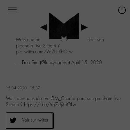
Afficher
Panneau de gestion des cookies
Labo
Connex
-
le
M-
menu
Aller
Mais que nous réserve
@M_Chedid
pour son
au
prochain Live Stream ?
menu
pic.twitter.com/VqZUjXbOLw
Aller
au
— Fred Eric (@funkystadore)
April 15, 2020
contenu
Aller
à
la
15.04.2020 - 15:37
recherche
Mais que nous réserve @M_Chedid pour son prochain Live
Stream ? https://t.co/VqZUjXbOLw
Voir sur twitter