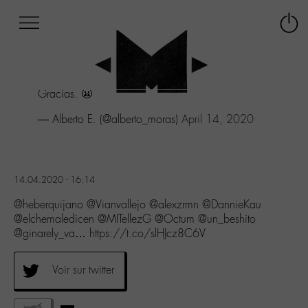
Afficher
Panneau de gestion des cookies
Labo
Connex
-
le
M-
menu
Aller
Gracias. 😬
au
menu
— Alberto E. (@alberto_moras)
April 14, 2020
Aller
au
contenu
Aller
14.04.2020 - 16:14
à
la
@heberquijano @Vianvallejo @alexzrmn @DannieKau
recherche
@elchemaledicen @MITellezG @Octum @un_beshito
@ginarely_va… https://t.co/slHJcz8C6V
Voir sur twitter