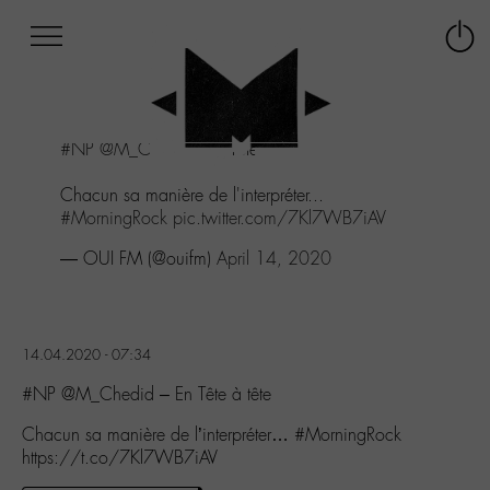
Afficher
Panneau de gestion des cookies
Labo
Connex
-
le
M-
menu
Aller
#NP
@M_Chedid
- En Tête à tête
au
menu
Chacun sa manière de l'interpréter...
Aller
#MorningRock
pic.twitter.com/7Kl7WB7iAV
au
contenu
— OUI FM (@ouifm)
April 14, 2020
Aller
à
la
recherche
14.04.2020 - 07:34
#NP @M_Chedid – En Tête à tête
Chacun sa manière de l’interpréter… #MorningRock
https://t.co/7Kl7WB7iAV