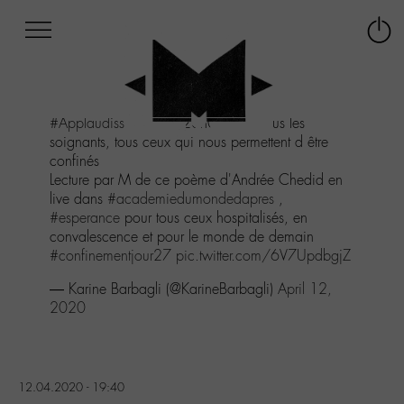
Afficher
Panneau de gestion des cookies
Labo
Connex
-
le
M-
menu
Aller
#Applaudissements
à 20h00 pour tous les
au
soignants, tous ceux qui nous permettent d être
menu
confinés
Aller
Lecture par M de ce poème d'Andrée Chedid en
au
live dans
#academiedumondedapres
,
contenu
#esperance
pour tous ceux hospitalisés, en
Aller
convalescence et pour le monde de demain
à
#confinementjour27
pic.twitter.com/6V7UpdbgjZ
la
recherche
— Karine Barbagli (@KarineBarbagli)
April 12,
2020
12.04.2020 - 19:40