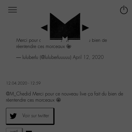
Afficher
Panneau de gestion des cookies
Labo
Connex
-
le
M-
menu
Aller
Merci pour ce nouveau live ça fait du bien de
au
réentendre ces morceaux 🤩
menu
Aller
— luluberlu (@luluberluuuuu)
April 12, 2020
au
contenu
Aller
à
12.04.2020 - 12:59
la
recherche
@M_Chedid Merci pour ce nouveau live ça fait du bien de
réentendre ces morceaux 🤩
Voir sur twitter