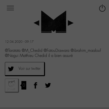
Afficher
Panneau de gestion des cookies
Labo
Connex
-
le
M-
menu
Aller
au
menu
12.04.2020 - 09:17
Aller
au
@Taratata @M_Chedid @FatouDiawara @ibrahim_maalouf
contenu
@Nagui Matthieu Chedid il a bien assuré
Aller
à
Voir sur twitter
la
recherche
0