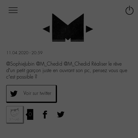
Afficher
Panneau de gestion des cookies
Labo
Connex
-
le
M-
menu
Aller
au
menu
11.04.2020 - 20:59
Aller
au
@SophieJubin @M_Chedid @M_Chedid Réaliser le rêve
contenu
d’un petit garçon juste en ouvrant son pc, pensez vous que
Aller
c’est possible ?
à
la
Voir sur twitter
recherche
0