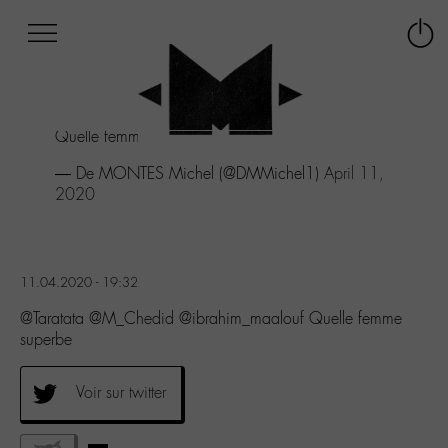
Afficher
Panneau de gestion des cookies
Labo
Connex
-
le
M-
menu
Aller
Quelle femme superbe
au
menu
— De MONTES Michel (@DMMichel1)
April 11,
Aller
2020
au
contenu
Aller
à
11.04.2020 - 19:32
la
recherche
@Taratata @M_Chedid @ibrahim_maalouf Quelle femme
superbe
Voir sur twitter