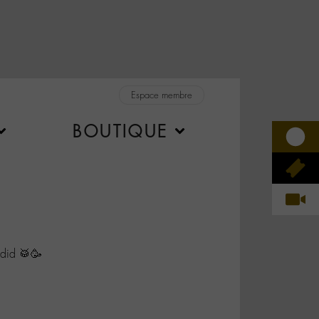
Espace membre
BOUTIQUE
id 🥁🥳