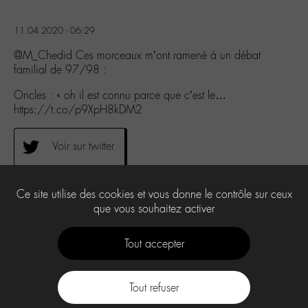
11.04.2020 - 06:29
@M_Chedid Ces morceaux m’ont ramené à un débat
familial de 97/98 :
Oncles : « oh il est connu parce que c’est le…
https://t.co/p9XpH8kDM2
Voir sur twitter
0
Ce site utilise des cookies et vous donne le contrôle sur ceux
que vous souhaitez activer
Tout accepter
Tout refuser