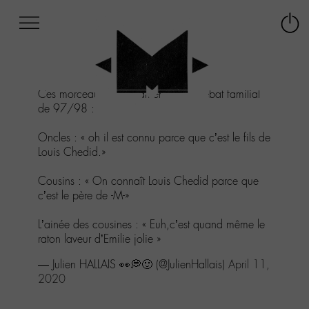
Afficher
Panneau de gestion des cookies
Labo
Connex
-
le
M-
menu
Aller
Ces morceaux m’ont ramené à un débat familial
au
de 97/98 :
menu
Aller
Oncles : « oh il est connu parce que c’est le fils de
au
Louis Chedid.»
contenu
Aller
Cousins : « On connaît Louis Chedid parce que
à
c’est le père de -M-»
la
recherche
L’ainée des cousines : « Euh,c’est quand même le
raton laveur d’Emilie jolie »
— Julien HALLAIS 👀💭🙂 (@JulienHallais)
April 11,
2020