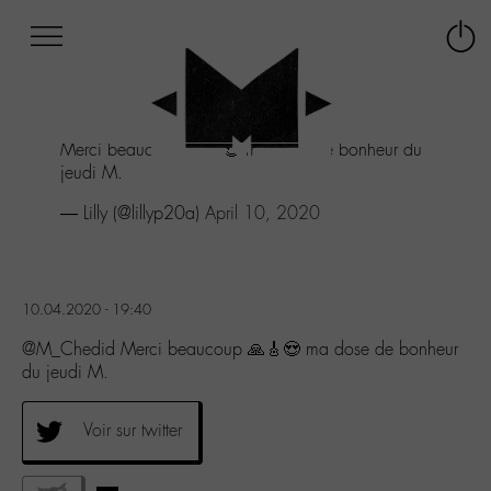
Afficher
Panneau de gestion des cookies
Labo
Connex
-
le
M-
menu
Aller
Merci beaucoup 🙏🎸😍 ma dose de bonheur du
au
jeudi M.
menu
Aller
— Lilly (@lillyp20a)
April 10, 2020
au
contenu
Aller
à
10.04.2020 - 19:40
la
recherche
@M_Chedid Merci beaucoup 🙏🎸😍 ma dose de bonheur
du jeudi M.
Voir sur twitter