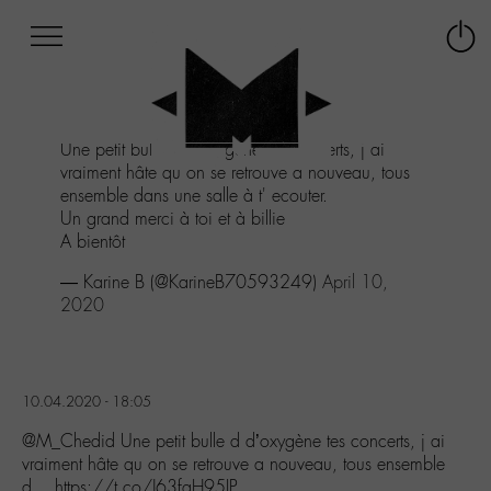
Afficher
Panneau de gestion des cookies
Labo
Connex
-
le
M-
menu
Aller
Une petit bulle d d'oxygène tes concerts, j ai
au
vraiment hâte qu on se retrouve a nouveau, tous
menu
ensemble dans une salle à t' ecouter.
Aller
Un grand merci à toi et à billie
au
A bientôt
contenu
Aller
— Karine B (@KarineB70593249)
April 10,
à
2020
la
recherche
10.04.2020 - 18:05
@M_Chedid Une petit bulle d d’oxygène tes concerts, j ai
vraiment hâte qu on se retrouve a nouveau, tous ensemble
d… https://t.co/J63fqH95IP