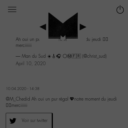
Afficher
Panneau de gestion des cookies
Labo
Connex
-
le
M-
menu
Aller
Ah oui un pur régal 💖notre moment du jeudi 👌🏽
au
merciiiiii
menu
Aller
— Man du Sud ☀️🎸🎧 ⚪️Ⓜ️🇫🇷 (@christ_sud)
au
April 10, 2020
contenu
Aller
à
la
recherche
10.04.2020 - 14:38
@M_Chedid Ah oui un pur régal 💖notre moment du jeudi
👌🏽merciiiiii
Voir sur twitter