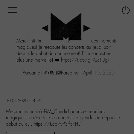
Afficher
Panneau de gestion des cookies
Labo
Connex
-
le
M-
menu
Aller
Merci infiniment à
@M_Chedid
pour ces moments
au
magiques! Je réécoute les concerts du jeudi soir
menu
depuis le début du confinement! Et le son est en
Aller
plus une merveille! ❤️
https://t.co/giiALcTUgT
au
contenu
— Parcamatt ✍️📚 (@Parcamatt)
April 10, 2020
Aller
à
la
recherche
10.04.2020 - 14:49
Merci infiniment à @M_Chedid pour ces moments
magiques! Je réécoute les concerts du jeudi soir depuis le
début du c… https://t.co/vPStfpKFfD