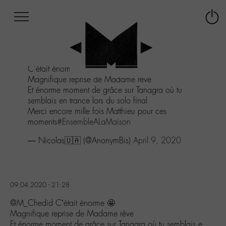
Afficher
Panneau de gestion des cookies
Labo
Connex
-
le
M-
menu
Aller
C'était énorme 🤩
au
Magnifique reprise de Madame rêve
menu
Et énorme moment de grâce sur Tanagra où tu
Aller
semblais en trance lors du solo final
au
Merci encore mille fois Matthieu pour ces
contenu
moments
#EnsembleALaMaison
Aller
à
— Nicolas🇺🇦 (@AnonymBis)
April 9, 2020
la
recherche
09.04.2020 - 21:28
@M_Chedid C’était énorme 🤩
Magnifique reprise de Madame rêve
Et énorme moment de grâce sur Tanagra où tu semblais e…